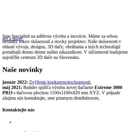
Looking for a First-Class Business Plan
Consultant?
Sme špecialisti na aditívnu výrobu a inovácie. Máme za sebou
get a quote
desiatky rokov skúseností a stovky projektov. Naše skúsenosti v
oblasti vývoja, designu, 3D tlače, obrábania a iných technológií
pomáhajú denno denne našim zákazníkom. V súčastnosti budujeme
najväčšie centrum 3D tlače na Slovensku.
Naše novinky
január 2022:
Zvýšenie konkurencieschopnosti.
máj 2021:
Builder spúšťa výrobu novej tlačiarne
Extreme 3000
PRO
s tlačovou plochou 1100x1100x820 mm XYZ. V prípade
záujmu nás kontaktujte, sme priamym distribútorom.
Kontaktujte nás