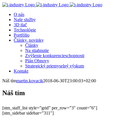
Skip
to
O nás
content
Naše služby
3D tlač
Technológie
Portfólio
Články, novinky
Články
Na stiahnutie
Zvýšenie konkurencieschopnosti
Plán Obnovy
Strategický priemyselný výskum
Kontakt
Náš tím
martin.kovacik
2018-06-30T23:00:03+02:00
Náš tím
[stm_staff_list style=”grid” per_row=”3″ count=”6″]
[stm_sidebar sidebar=”311″]