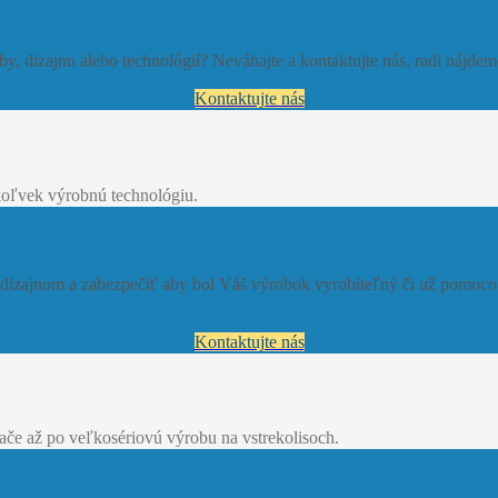
y, dizajnu alebo technológií? Neváhajte a kontaktujte nás, radi nájde
Kontaktujte nás
oľvek výrobnú technológiu.
s dizajnom a zabezpečiť aby bol Váš výrobok vyrobiteľný či už pomoc
Kontaktujte nás
e až po veľkosériovú výrobu na vstrekolisoch.