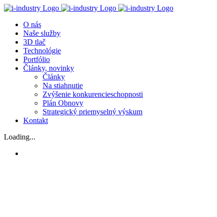
Skip
to
O nás
content
Naše služby
3D tlač
Technológie
Portfólio
Články, novinky
Články
Na stiahnutie
Zvýšenie konkurencieschopnosti
Plán Obnovy
Strategický priemyselný výskum
Kontakt
Loading...