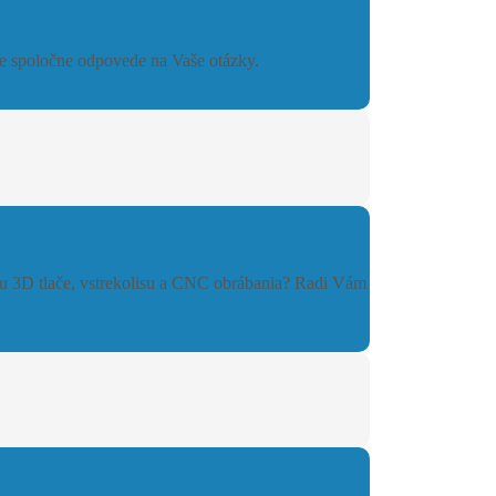
me spoločne odpovede na Vaše otázky.
ou 3D tlače, vstrekolisu a CNC obrábania? Radi Vám