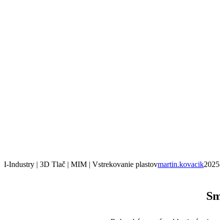
I-Industry | 3D Tlač | MIM | Vstrekovanie plastov
martin.kovacik
2025
Sm