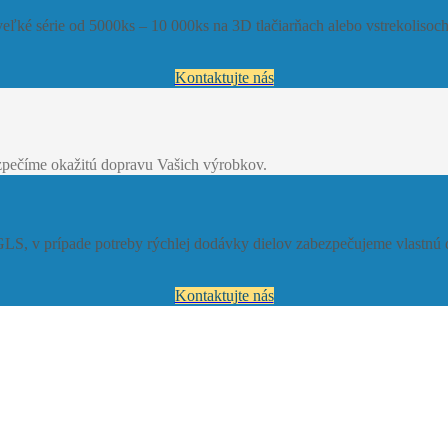
eľké série od 5000ks – 10 000ks na 3D tlačiarňach alebo vstrekoliso
Kontaktujte nás
zpečíme okažitú dopravu Vašich výrobkov.
, v prípade potreby rýchlej dodávky dielov zabezpečujeme vlastnú do
Kontaktujte nás