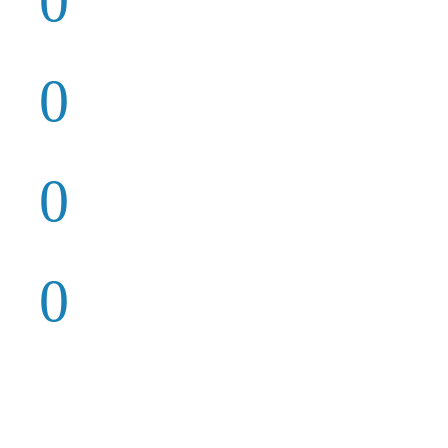
0
PLANNING APPLICATIONS
0
COMPLETED PROJECTS
0
TRAINED PROFESSIONALS
0
INTERNATIONAL OFFICES