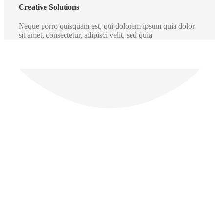
Creative Solutions
Neque porro quisquam est, qui dolorem ipsum quia dolor
sit amet, consectetur, adipisci velit, sed quia
Our Home Owners Say