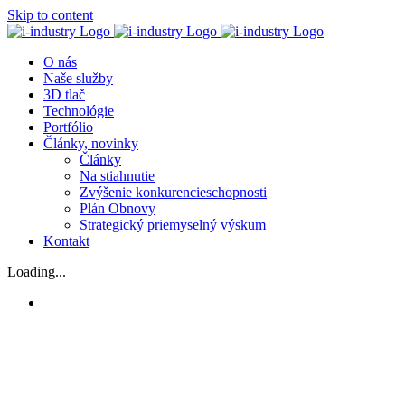
Skip to content
O nás
Naše služby
3D tlač
Technológie
Portfólio
Články, novinky
Články
Na stiahnutie
Zvýšenie konkurencieschopnosti
Plán Obnovy
Strategický priemyselný výskum
Kontakt
Loading...