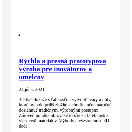
Rýchla a presná prototypová
výroba pre inovátorov a
umelcov
24 júna, 2021
|
3D tlač dokáže s ľahkosťou vytvoriť tvary a uhly,
ktoré by bolo príliš zložité alebo finančne náročné
dosiahnuť tradičnými výrobnými postupmi.
Zároveň ponúka obrovské možnosti farebnosti a
vlastností materiálov. Výhody a všestrannosť 3D
tlače