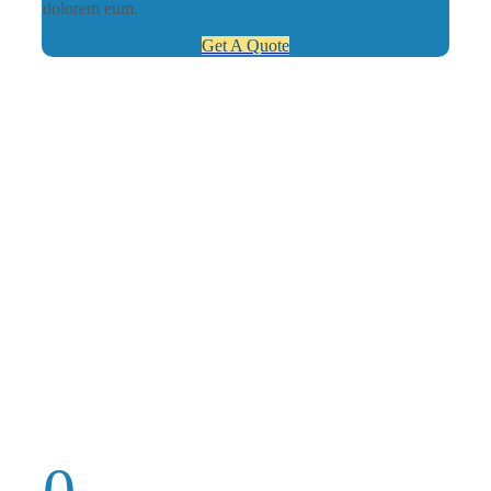
dolorem eum.
Get A Quote