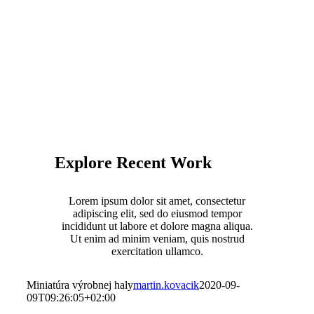
Explore Recent Work
Lorem ipsum dolor sit amet, consectetur
adipiscing elit, sed do eiusmod tempor
incididunt ut labore et dolore magna aliqua.
Ut enim ad minim veniam, quis nostrud
exercitation ullamco.
Miniatúra výrobnej haly
martin.kovacik
2020-09-
09T09:26:05+02:00