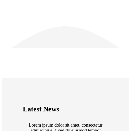
JOHN DOE • PROPERTY INVESTOR
Latest News
Lorem ipsum dolor sit amet, consectetur
adipiscing elit, sed do eiusmod tempor