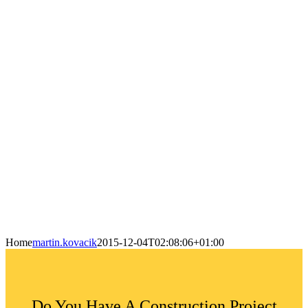
Home
martin.kovacik
2015-12-04T02:08:06+01:00
Do You Have A Construction Project